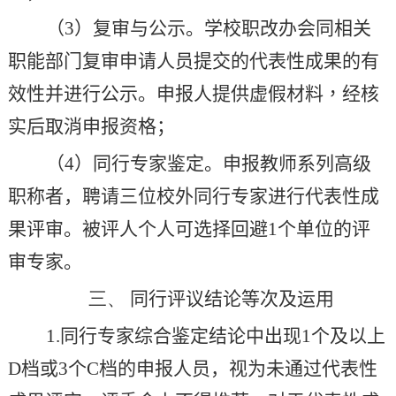
（
3
）复审与公示。学校职改办会同相关
职能部门复审申请人员提交的代表性成果的有
效性并进行公示。
申报人提供虚假材料，经核
实后取消申报资格
；
（
4
）同行专家鉴定。申报教师系列高级
职称者，聘请三位校外同行专家进行代表性成
果评审。被评人个人可选择回避
1
个单位的评
审专家。
三、
同行评议结论等次及运用
1.
同行专家综合鉴定结论中出现
1
个及以上
D
档或
3
个
C
档的申报人员，视为未通过代表性