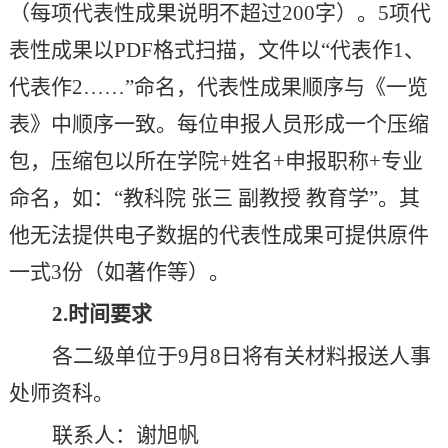
（每项代表性成果说明不超过
200
字）。
5
项代
表性成果以
PDF
格式扫描，文件以“代表作
1
、
代表作
2
……”命名，代表性成果顺序与《一览
表》中顺序一致。每位申报人员形成一个压缩
包，压缩包以所在学院
+
姓名
+
申报职称
+
专业
命名，如：“教科院 张三 副教授 教育学”。其
他无法提供电子数据的代表性成果可提供原件
一式
3
份（如著作等）。
2.
时间要求
各二级单位于
9
月
8
日将有关材料报送人事
处师资科。
联系人：谢旭帆