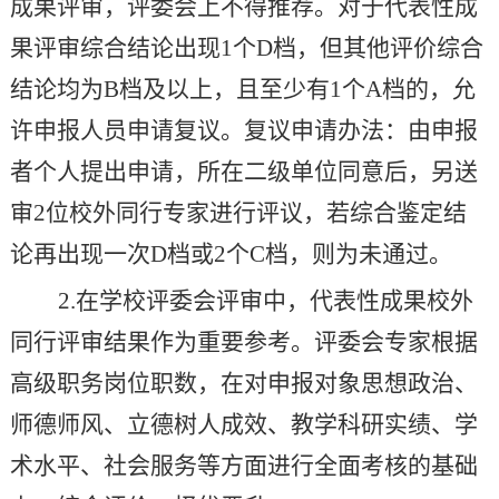
成果评审，评委会上不得推荐。对于代表性成
果评审综合结论出现
1
个
D
档，但其他评价综合
结论均为
B
档及以上，且至少有
1
个
A
档的，允
许申报人员申请复议。复议申请办法：由申报
者个人提出申请，所在二级单位同意后，另送
审
2
位校外同行专家进行评议，若综合鉴定结
论再出现一次
D
档或
2
个
C
档，则为未通过。
2.
在学校评委会评审中，代表性成果
校外
同行
评审结果作为重要参考。评委会专家根据
高级职务岗位职数，在对申报对象思想政治、
师德师风、立德树人成效、教学科研实绩、学
术水平、社会服务等方面进行全面考核的基础