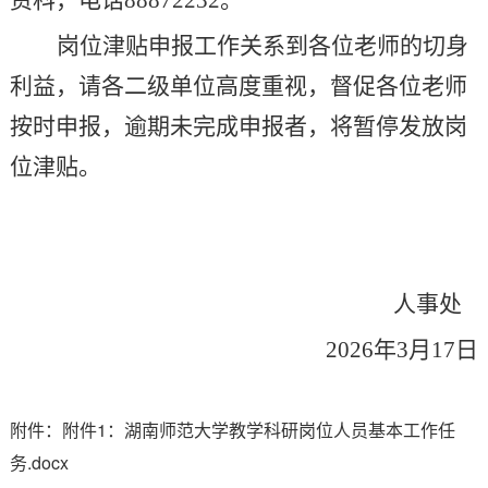
资科，电话
88872232
。
岗位津贴申报工作关系到各位老师的切身
利益，请各二级单位高度重视，督促各位老师
按时申报
，
逾期未完成申报者，将暂停发放岗
位津贴
。
人事处
202
6
年
3
月
17
日
附件：附件1：湖南师范大学教学科研岗位人员基本工作任
务.docx