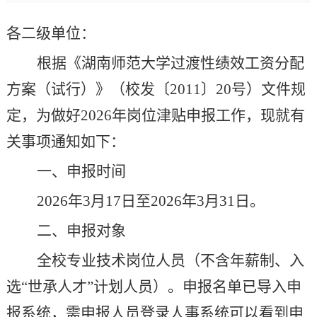
各二级单位：
根据《湖南师范大学过渡性绩效工资分配
方案（试行）》（校发〔
2011
〕
20
号）文件规
定，为做好
202
6
年岗位津贴申报工作，现就有
关事项通知如下：
一、申报时间
202
6
年
3
月
17
日至
202
6
年
3
月
31
日。
二、申报对象
全校专业技术岗位人员（不含年薪制、入
选
“
世承人才
”
计划人员）
。
申报名单已导入申
报系统，需申报人员登录人事系统可以看到申